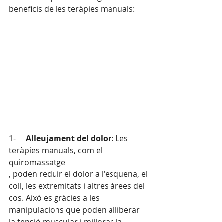
beneficis de les teràpies manuals:
1-     
Alleujament del dolor
: Les 
teràpies manuals, com el 
quiromassatge
, poden reduir el dolor a l'esquena, el 
coll, les extremitats i altres àrees del 
cos. Això es gràcies a les 
manipulacions que poden alliberar 
la tensió muscular i millorar la 