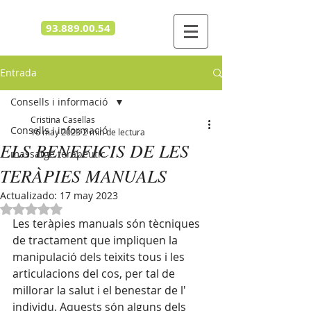
93.889.00.54
Entrada
Consells i informació
Cristina Casellas
Consells i informació
16 may 2023
2 min de lectura
ELS BENEFICIS DE LES
massatge terapèutic
TERÀPIES MANUALS
Actualizado:
17 may 2023
Obtuvo NaN de 5 estrellas.
Les teràpies manuals són tècniques 
de tractament que impliquen la 
manipulació dels teixits tous i les 
articulacions del cos, per tal de 
millorar la salut i el benestar de l' 
individu. Aquests són alguns dels 