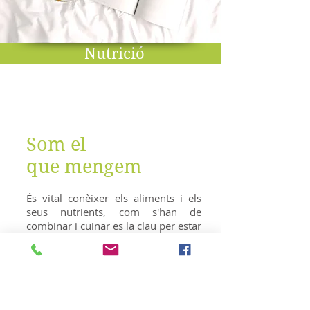
Nutrició
Som el
que mengem
És vital conèixer els aliments i els
seus nutrients, com s'han de
combinar i cuinar es la clau per estar
sans, garantint el correcte
funcionament del nostre cos i
millorant la qualitat de vida. Cada
persona, depenent de l'edat en què
es trobi o del seu estat de salut,
requereix una alimentació adaptada