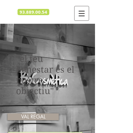
93.889.00.54
"el teu
benestar és el
nostre
objectiu"
VAL REGAL