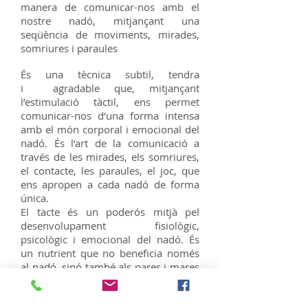
manera de comunicar-nos amb el
nostre nadó, mitjançant una
seqüència de moviments, mirades,
somriures i paraules
És una tècnica subtil, tendra
i agradable que, mitjançant
l’estimulació tàctil, ens permet
comunicar-nos d’una forma intensa
amb el món corporal i emocional del
nadó. És l’art de la comunicació a
través de les mirades, els somriures,
el contacte, les paraules, el joc, que
ens apropen a cada nadó de forma
única.
El tacte és un poderós mitjà pel
desenvolupament fisiològic,
psicològic i emocional del nadó. És
un nutrient que no beneficia només
al nadó, sinó també als pares i mares
i/o cuidadors, estimulant i enfortint
els vincles afectius i l’escolta mútua.