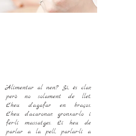
INSTRUCTORA: Cristina Casellas:
EDUCADORA DE MASSATGE
INFANTIL
(IAIM Certified Massage Infant
Instructor)
DIA: CADA DIMECRES A LES 10:30h
DURADA: 4 SESSIONS
“Alimentar al nen? Sí, és clar,
però no solament de llet.
L’heu d’agafar en braços.
L’heu d’acaronar, gronxar-lo i
fer-li massatges. Li heu de
parlar a la pell, parlar-li a