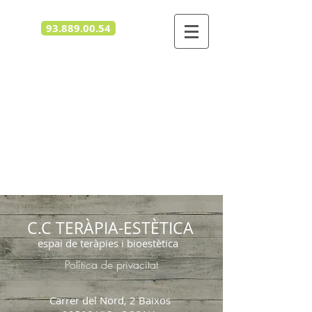
93.889.00.54
C.C TERÀPIA-ESTÈTICA
espai de teràpies i bioestètica
Política de privacitat
Carrer del Nord, 2 Baixos